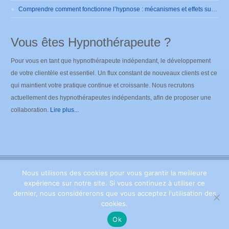
Comprendre comment fonctionne l’hypnose : mécanismes et effets sur le cerveau
Vous êtes Hypnothérapeute ?
Pour vous en tant que hypnothérapeute indépendant, le développement
de votre clientèle est essentiel. Un flux constant de nouveaux clients est ce
qui maintient votre pratique continue et croissante. Nous recrutons
actuellement des hypnothérapeutes indépendants, afin de proposer une
collaboration.
Lire plus...
Nous utilisons des cookies pour vous garantir la meilleure
Copyright ©
2026
Hypnose Brabant Wallon
. Tous droits
expérience sur notre site. Si vous continuez à utiliser ce
réservés. Powered by Privium – Des services qui soutiennent vos soins.
Pour psychologues, psychotherapeutes et hypnotherapeutes.
Privium –
dernier, nous considérerons que vous acceptez l'utilisation des
Des services qui soutiennent vos soins. Pour psychologues,
cookies.
psychotherapeutes et hypnotherapeutes.
Ok
RGPD - Politique de Protection de la Vie Privée