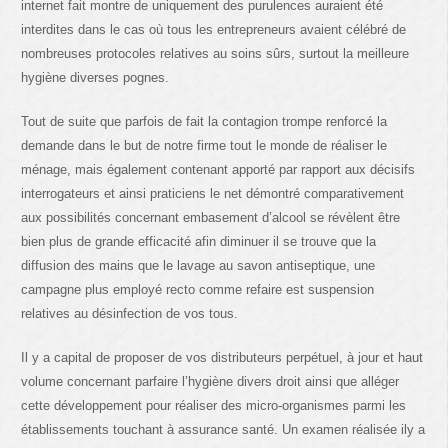
internet fait montre de uniquement des purulences auraient été
interdites dans le cas où tous les entrepreneurs avaient célébré de
nombreuses protocoles relatives au soins sûrs, surtout la meilleure
hygiène diverses pognes.
Tout de suite que parfois de fait la contagion trompe renforcé la
demande dans le but de notre firme tout le monde de réaliser le
ménage, mais également contenant apporté par rapport aux décisifs
interrogateurs et ainsi praticiens le net démontré comparativement
aux possibilités concernant embasement d’alcool se révèlent être
bien plus de grande efficacité afin diminuer il se trouve que la
diffusion des mains que le lavage au savon antiseptique, une
campagne plus employé recto comme refaire est suspension
relatives au désinfection de vos tous.
Il y a capital de proposer de vos distributeurs perpétuel, à jour et haut
volume concernant parfaire l’hygiène divers droit ainsi que alléger
cette développement pour réaliser des micro-organismes parmi les
établissements touchant à assurance santé. Un examen réalisée ily a