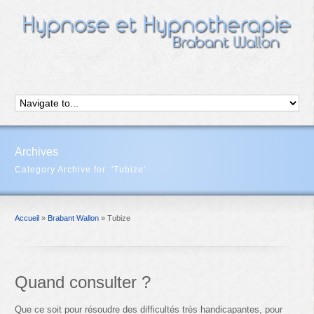
Archives
Category Archive for: 'Tubize'
Accueil
»
Brabant Wallon
»
Tubize
Quand consulter ?
Que ce soit pour résoudre des difficultés très handicapantes, pour