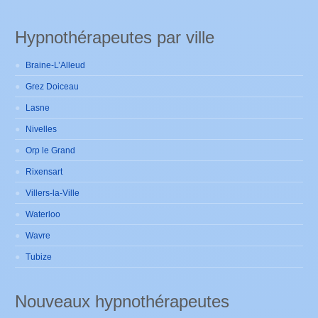
Hypnothérapeutes par ville
Braine-L’Alleud
Grez Doiceau
Lasne
Nivelles
Orp le Grand
Rixensart
Villers-la-Ville
Waterloo
Wavre
Tubize
Nouveaux hypnothérapeutes