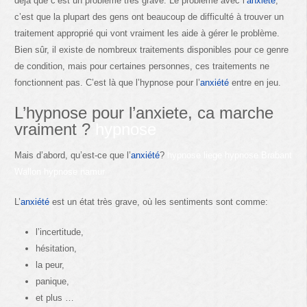
déjà que c’est un problème très grave. Le problème avec l’
anxiété
,
c’est que la plupart des gens ont beaucoup de difficulté à trouver un
traitement approprié qui vont vraiment les aide à gérer le problème.
Bien sûr, il existe de nombreux traitements disponibles pour ce genre
de condition, mais pour certaines personnes, ces traitements ne
fonctionnent pas. C’est là que l’hypnose pour l’
anxiété
entre en jeu.
L’hypnose pour l’anxiete, ca marche
vraiment ?
hypnose
Mais d’abord, qu’est-ce que l’
anxiété
?
hypnose liege hypnose Brabant
Wallon hypnose namur
L’
anxiété
est un état très grave, où les sentiments sont comme:
l’incertitude,
hésitation,
la peur,
panique,
et plus …