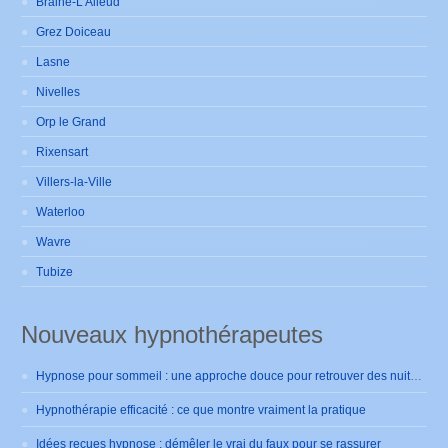
Braine-L’Alleud
Grez Doiceau
Lasne
Nivelles
Orp le Grand
Rixensart
Villers-la-Ville
Waterloo
Wavre
Tubize
Nouveaux hypnothérapeutes
Hypnose pour sommeil : une approche douce pour retrouver des nuits sereines
Hypnothérapie efficacité : ce que montre vraiment la pratique
Idées reçues hypnose : démêler le vrai du faux pour se rassurer