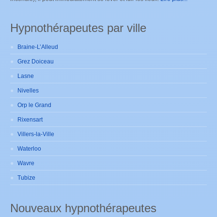
Hypnothérapeutes par ville
Braine-L’Alleud
Grez Doiceau
Lasne
Nivelles
Orp le Grand
Rixensart
Villers-la-Ville
Waterloo
Wavre
Tubize
Nouveaux hypnothérapeutes