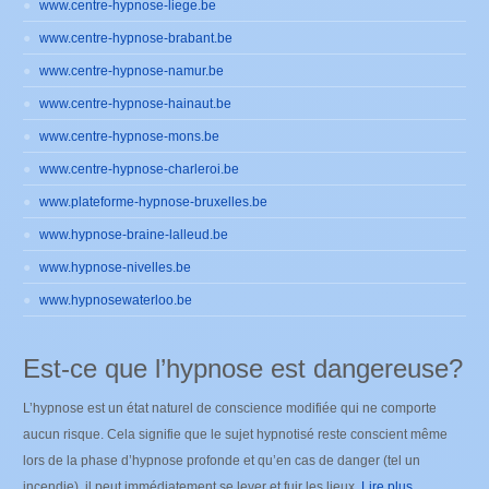
www.centre-hypnose-liege.be
www.centre-hypnose-brabant.be
www.centre-hypnose-namur.be
www.centre-hypnose-hainaut.be
www.centre-hypnose-mons.be
www.centre-hypnose-charleroi.be
www.plateforme-hypnose-bruxelles.be
www.hypnose-braine-lalleud.be
www.hypnose-nivelles.be
www.hypnosewaterloo.be
Est-ce que l’hypnose est dangereuse?
L’hypnose est un état naturel de conscience modifiée qui ne comporte
aucun risque. Cela signifie que le sujet hypnotisé reste conscient même
lors de la phase d’hypnose profonde et qu’en cas de danger (tel un
incendie), il peut immédiatement se lever et fuir les lieux.
Lire plus...