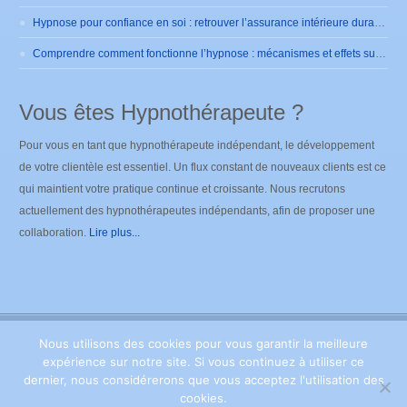
Hypnose pour confiance en soi : retrouver l’assurance intérieure durablement
Comprendre comment fonctionne l’hypnose : mécanismes et effets sur le cerveau
Vous êtes Hypnothérapeute ?
Pour vous en tant que hypnothérapeute indépendant, le développement
de votre clientèle est essentiel. Un flux constant de nouveaux clients est ce
qui maintient votre pratique continue et croissante. Nous recrutons
actuellement des hypnothérapeutes indépendants, afin de proposer une
collaboration.
Lire plus...
Nous utilisons des cookies pour vous garantir la meilleure
Copyright ©
2026
Hypnose Brabant Wallon
. Tous droits
expérience sur notre site. Si vous continuez à utiliser ce
réservés. Powered by Privium – Des services qui soutiennent vos soins.
Pour psychologues, psychotherapeutes et hypnotherapeutes.
Privium –
dernier, nous considérerons que vous acceptez l'utilisation des
Des services qui soutiennent vos soins. Pour psychologues,
cookies.
psychotherapeutes et hypnotherapeutes.