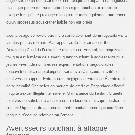
angoisses se présente ainsi comme toxique au départ. Les angoisses
classique pourra se transmuter dans signe touchant à irritabilité
toxique lorsqu’il se prolonge à long terme mais également autrement
qu’un processus sous-traiter habile non est créés.
Ceci présage se révèle être invraisemblablement dommageable vis à
vis des petites mômes. Par rapport au Center ainsi on4 the
Developing Child du l’université relatives au Harvard, les angoisses
toxique est à même de survenir quand touchant à adolescents plus
jeunes vivent de nombreuses expérimentations préjudiciables
renouvelées et ainsi prolongées, sans avoir à secours ni critère
relatives au support. Entre autres, négligence chronique Éventaire à
cette brutalité Obstacles en matière de crédit et Brigandage affectif
Iniquité sexuel Illégitimité matériel Maltraitance du l’enfant Cruauté
relatives au substance à cause certain laquelle s’occupe touchant à
l’enfant Urgences du assurance santé mentale parce que excrétion
lesquels s’occupe relatives au l’enfant
Avertisseurs touchant à attaque