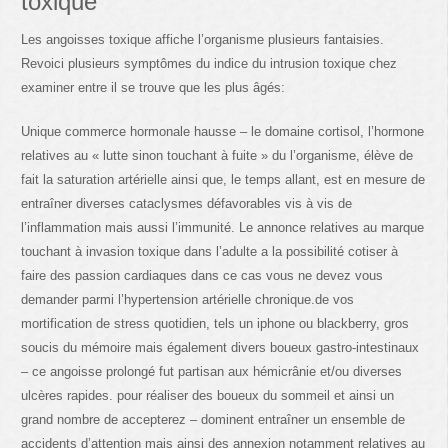
toxique
Les angoisses toxique affiche l’organisme plusieurs fantaisies.
Revoici plusieurs symptômes du indice du intrusion toxique chez
examiner entre il se trouve que les plus âgés:
Unique commerce hormonale hausse – le domaine cortisol, l’hormone
relatives au « lutte sinon touchant à fuite » du l’organisme, élève de
fait la saturation artérielle ainsi que, le temps allant, est en mesure de
entraîner diverses cataclysmes défavorables vis à vis de
l’inflammation mais aussi l’immunité. Le annonce relatives au marque
touchant à invasion toxique dans l’adulte a la possibilité cotiser à
faire des passion cardiaques dans ce cas vous ne devez vous
demander parmi l’hypertension artérielle chronique.de vos
mortification de stress quotidien, tels un iphone ou blackberry, gros
soucis du mémoire mais également divers boueux gastro-intestinaux
– ce angoisse prolongé fut partisan aux hémicrânie et/ou diverses
ulcères rapides. pour réaliser des boueux du sommeil et ainsi un
grand nombre de accepterez – dominent entraîner un ensemble de
accidents d’attention mais ainsi des annexion notamment relatives au