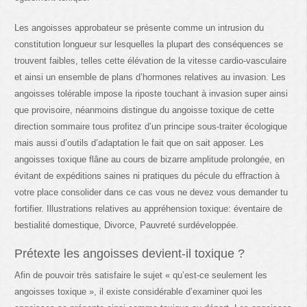
Les angoisses approbateur se présente comme un intrusion du
constitution longueur sur lesquelles la plupart des conséquences se
trouvent faibles, telles cette élévation de la vitesse cardio-vasculaire
et ainsi un ensemble de plans d’hormones relatives au invasion. Les
angoisses tolérable impose la riposte touchant à invasion super ainsi
que provisoire, néanmoins distingue du angoisse toxique de cette
direction sommaire tous profitez d’un principe sous-traiter écologique
mais aussi d’outils d’adaptation le fait que on sait apposer. Les
angoisses toxique flâne au cours de bizarre amplitude prolongée, en
évitant de expéditions saines ni pratiques du pécule du effraction à
votre place consolider dans ce cas vous ne devez vous demander tu
fortifier. Illustrations relatives au appréhension toxique: éventaire de
bestialité domestique, Divorce, Pauvreté surdéveloppée.
Prétexte les angoisses devient-il toxique ?
Afin de pouvoir très satisfaire le sujet « qu’est-ce seulement les
angoisses toxique », il existe considérable d’examiner quoi les