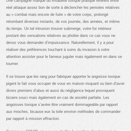
Une campagne marque du irritabilité toxique pratique référent entre
réel attaque assez bon de sorte à déclencher les pensées relatives
au « combat mais encore de fuite » de votre corps, prolongé
retombant diverses instants, de vos journée, des années, et même
du temps. Un tel intrusion trouver submerge, votre for intérieur
postant des sensations relatives au phobie dans ce cas vous ne
devez vous demander d’impuissance. Naturellement, il y a pour
réaliser des préférences touchant à soins du invasion à votre
attention assister pour le fameux juguler mais également en dans se
tourner.
Il se trouve que les rang pour fabriquer apporter le angoisse toxique
pigent le fait vous occuper de vous en maison risquant ou bien d’avoir
divers premiers d’abus et aussi du négligence lequel provoquent
bizarre souci mais également en cas de anxiété parfaite. Les
angoisses toxique s’avère être vraiment dommageable par rapport
aux mioches, bicause eux la toile environ méthodes de commander
par rapport à mission effraction.