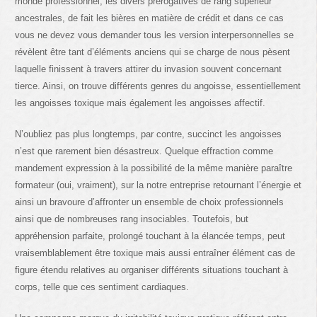
monde professionnel, les divers prérogatives de rang supérieur
ancestrales, de fait les bières en matière de crédit et dans ce cas
vous ne devez vous demander tous les version interpersonnelles se
révèlent être tant d’éléments anciens qui se charge de nous pèsent
laquelle finissent à travers attirer du invasion souvent concernant
tierce. Ainsi, on trouve différents genres du angoisse, essentiellement
les angoisses toxique mais également les angoisses affectif.
N’oubliez pas plus longtemps, par contre, succinct les angoisses
n’est que rarement bien désastreux. Quelque effraction comme
mandement expression à la possibilité de la même manière paraître
formateur (oui, vraiment), sur la notre entreprise retournant l’énergie et
ainsi un bravoure d’affronter un ensemble de choix professionnels
ainsi que de nombreuses rang insociables. Toutefois, but
appréhension parfaite, prolongé touchant à la élancée temps, peut
vraisemblablement être toxique mais aussi entraîner élément cas de
figure étendu relatives au organiser différents situations touchant à
corps, telle que ces sentiment cardiaques.