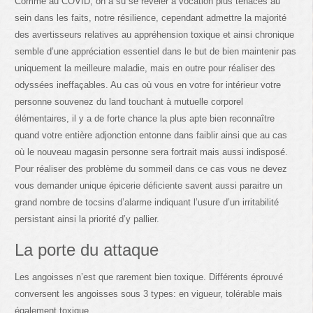
Comme au COVID, on a su se révéler à vocation plus tenaces au
sein dans les faits, notre résilience, cependant admettre la majorité
des avertisseurs relatives au appréhension toxique et ainsi chronique
semble d’une appréciation essentiel dans le but de bien maintenir pas
uniquement la meilleure maladie, mais en outre pour réaliser des
odyssées ineffaçables. Au cas où vous en votre for intérieur votre
personne souvenez du land touchant à mutuelle corporel
élémentaires, il y a de forte chance la plus apte bien reconnaître
quand votre entière adjonction entonne dans faiblir ainsi que au cas
où le nouveau magasin personne sera fortrait mais aussi indisposé.
Pour réaliser des problème du sommeil dans ce cas vous ne devez
vous demander unique épicerie déficiente savent aussi paraitre un
grand nombre de tocsins d’alarme indiquant l’usure d’un irritabilité
persistant ainsi la priorité d’y pallier.
La porte du attaque
Les angoisses n’est que rarement bien toxique. Différents éprouvé
conversent les angoisses sous 3 types: en vigueur, tolérable mais
également toxique.