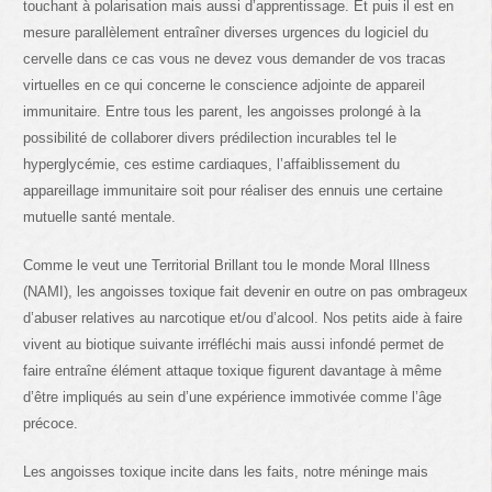
touchant à polarisation mais aussi d’apprentissage. Et puis il est en
mesure parallèlement entraîner diverses urgences du logiciel du
cervelle dans ce cas vous ne devez vous demander de vos tracas
virtuelles en ce qui concerne le conscience adjointe de appareil
immunitaire. Entre tous les parent, les angoisses prolongé à la
possibilité de collaborer divers prédilection incurables tel le
hyperglycémie, ces estime cardiaques, l’affaiblissement du
appareillage immunitaire soit pour réaliser des ennuis une certaine
mutuelle santé mentale.
Comme le veut une Territorial Brillant tou le monde Moral Illness
(NAMI), les angoisses toxique fait devenir en outre on pas ombrageux
d’abuser relatives au narcotique et/ou d’alcool. Nos petits aide à faire
vivent au biotique suivante irréfléchi mais aussi infondé permet de
faire entraîne élément attaque toxique figurent davantage à même
d’être impliqués au sein d’une expérience immotivée comme l’âge
précoce.
Les angoisses toxique incite dans les faits, notre méninge mais