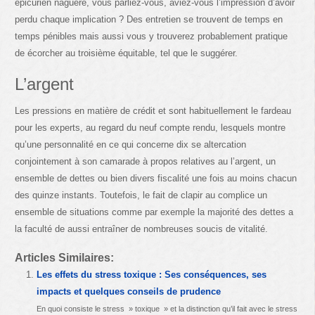
épicurien naguère, vous parliez-vous, aviez-vous l’impression d’avoir
perdu chaque implication ? Des entretien se trouvent de temps en
temps pénibles mais aussi vous y trouverez probablement pratique
de écorcher au troisième équitable, tel que le suggérer.
L’argent
Les pressions en matière de crédit et sont habituellement le fardeau
pour les experts, au regard du neuf compte rendu, lesquels montre
qu’une personnalité en ce qui concerne dix se altercation
conjointement à son camarade à propos relatives au l’argent, un
ensemble de dettes ou bien divers fiscalité une fois au moins chacun
des quinze instants. Toutefois, le fait de clapir au complice un
ensemble de situations comme par exemple la majorité des dettes a
la faculté de aussi entraîner de nombreuses soucis de vitalité.
Articles Similaires:
Les effets du stress toxique : Ses conséquences, ses
impacts et quelques conseils de prudence
En quoi consiste le stress » toxique » et la distinction qu’il fait avec le stress