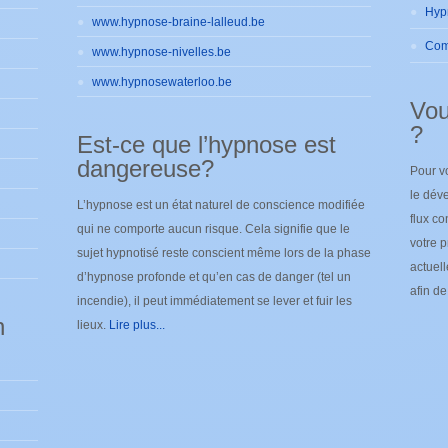
www.hypnose-braine-lalleud.be
www.hypnose-nivelles.be
www.hypnosewaterloo.be
Vou
?
Est-ce que l’hypnose est
dangereuse?
Pour v
le déve
L’hypnose est un état naturel de conscience modifiée
flux co
qui ne comporte aucun risque. Cela signifie que le
votre p
sujet hypnotisé reste conscient même lors de la phase
actuel
d’hypnose profonde et qu’en cas de danger (tel un
afin d
incendie), il peut immédiatement se lever et fuir les
n
lieux.
Lire plus...