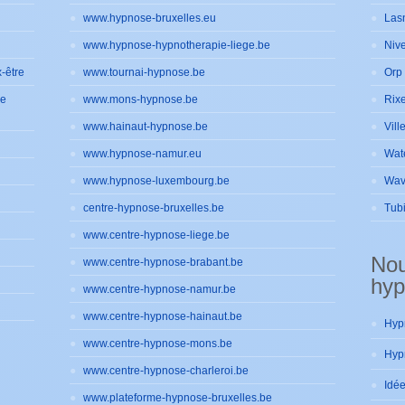
www.hypnose-bruxelles.eu
Las
www.hypnose-hypnotherapie-liege.be
Nive
-être
www.tournai-hypnose.be
Orp 
de
www.mons-hypnose.be
Rixe
www.hainaut-hypnose.be
Vill
www.hypnose-namur.eu
Wat
www.hypnose-luxembourg.be
Wav
centre-hypnose-bruxelles.be
Tub
www.centre-hypnose-liege.be
No
www.centre-hypnose-brabant.be
hyp
www.centre-hypnose-namur.be
www.centre-hypnose-hainaut.be
www.centre-hypnose-mons.be
www.centre-hypnose-charleroi.be
www.plateforme-hypnose-bruxelles.be