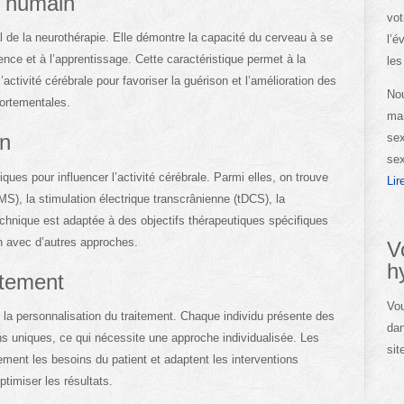
s humain
vot
al de la neurothérapie. Elle démontre la capacité du cerveau à se
l’é
ence et à l’apprentissage. Cette caractéristique permet à la
les
’activité cérébrale pour favoriser la guérison et l’amélioration des
Nou
portementales.
man
on
sex
sex
iques pour influencer l’activité cérébrale. Parmi elles, on trouve
Lir
S), la stimulation électrique transcrânienne (tDCS), la
chnique est adaptée à des objectifs thérapeutiques spécifiques
on avec d’autres approches.
V
h
itement
Vou
 la personnalisation du traitement. Chaque individu présente des
dan
ns uniques, ce qui nécessite une approche individualisée. Les
sit
ement les besoins du patient et adaptent les interventions
imiser les résultats.