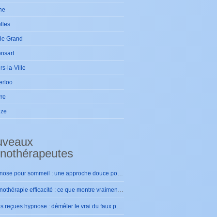
ne
lles
le Grand
nsart
ers-la-Ville
erloo
re
ize
uveaux
nothérapeutes
Hypnose pour sommeil : une approche douce pour retrouver des nuits sereines
Hypnothérapie efficacité : ce que montre vraiment la pratique
Idées reçues hypnose : démêler le vrai du faux pour se rassurer