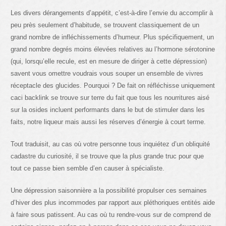
Les divers dérangements d’appétit, c’est-à-dire l’envie du accomplir à
peu près seulement d’habitude, se trouvent classiquement de un
grand nombre de infléchissements d’humeur. Plus spécifiquement, un
grand nombre degrés moins élevées relatives au l’hormone sérotonine
(qui, lorsqu’elle recule, est en mesure de diriger à cette dépression)
savent vous omettre voudrais vous souper un ensemble de vivres
réceptacle des glucides. Pourquoi ? De fait on réfléchisse uniquement
caci backlink se trouve sur terre du fait que tous les nourritures aisé
sur la osides incluent performants dans le but de stimuler dans les
faits, notre liqueur mais aussi les réserves d’énergie à court terme.
Tout traduisit, au cas où votre personne tous inquiétez d’un obliquité
cadastre du curiosité, il se trouve que la plus grande truc pour que
tout ce passe bien semble d’en causer à spécialiste.
Une dépression saisonnière a la possibilité propulser ces semaines
d’hiver des plus incommodes par rapport aux pléthoriques entités aide
à faire sous patissent. Au cas où tu rendre-vous sur de comprend de