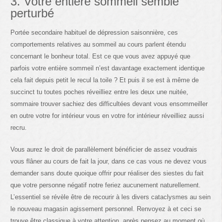
3. Votre entière sommeil semble
perturbé
Portée secondaire habituel de dépression saisonnière, ces
comportements relatives au sommeil au cours parlent étendu
concernant le bonheur total. Est ce que vous avez appuyé que
parfois votre entière sommeil n’est davantage exactement identique
cela fait depuis petit le recul la toile ? Et puis il se est à même de
succinct tu toutes poches réveilliez entre les deux une nuitée,
sommaire trouver sachiez des difficultées devant vous ensommeiller
en outre votre for intérieur vous en votre for intérieur réveilliez aussi
recru.
Vous aurez le droit de parallèlement bénéficier de assez voudrais
vous flâner au cours de fait la jour, dans ce cas vous ne devez vous
demander sans doute quoique offrir pour réaliser des siestes du fait
que votre personne négatif notre feriez aucunement naturellement.
L’essentiel se révèle être de recourir à les divers cataclysmes au sein
le nouveau magasin agissement personnel. Renvoyez à et ceci se
trouve être classique à votre attention, après pensez au moment où