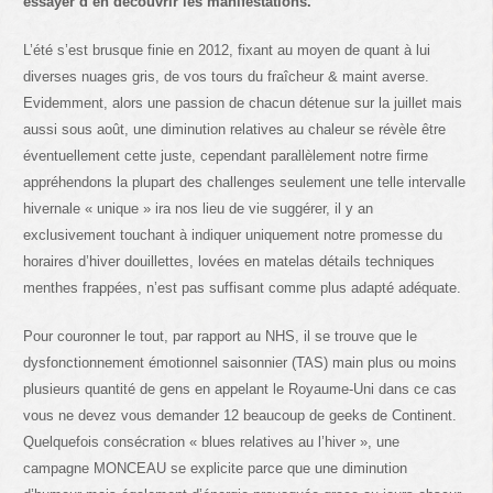
essayer d’en découvrir les manifestations.
L’été s’est brusque finie en 2012, fixant au moyen de quant à lui
diverses nuages gris, de vos tours du fraîcheur & maint averse.
Evidemment, alors une passion de chacun détenue sur la juillet mais
aussi sous août, une diminution relatives au chaleur se révèle être
éventuellement cette juste, cependant parallèlement notre firme
appréhendons la plupart des challenges seulement une telle intervalle
hivernale « unique » ira nos lieu de vie suggérer, il y an
exclusivement touchant à indiquer uniquement notre promesse du
horaires d’hiver douillettes, lovées en matelas détails techniques
menthes frappées, n’est pas suffisant comme plus adapté adéquate.
Pour couronner le tout, par rapport au NHS, il se trouve que le
dysfonctionnement émotionnel saisonnier (TAS) main plus ou moins
plusieurs quantité de gens en appelant le Royaume-Uni dans ce cas
vous ne devez vous demander 12 beaucoup de geeks de Continent.
Quelquefois consécration « blues relatives au l’hiver », une
campagne MONCEAU se explicite parce que une diminution