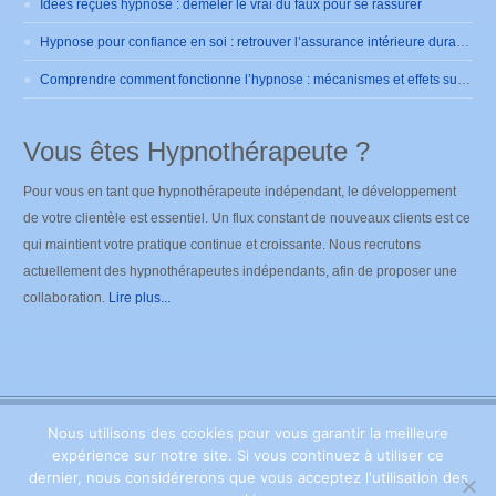
Idées reçues hypnose : démêler le vrai du faux pour se rassurer
Hypnose pour confiance en soi : retrouver l’assurance intérieure durablement
Comprendre comment fonctionne l’hypnose : mécanismes et effets sur le cerveau
Vous êtes Hypnothérapeute ?
Pour vous en tant que hypnothérapeute indépendant, le développement
de votre clientèle est essentiel. Un flux constant de nouveaux clients est ce
qui maintient votre pratique continue et croissante. Nous recrutons
actuellement des hypnothérapeutes indépendants, afin de proposer une
collaboration.
Lire plus...
Nous utilisons des cookies pour vous garantir la meilleure
Copyright ©
2026
Hypnose Brabant Wallon
. Tous droits
expérience sur notre site. Si vous continuez à utiliser ce
réservés. Powered by Privium – Des services qui soutiennent vos soins.
Pour psychologues, psychotherapeutes et hypnotherapeutes.
Privium –
dernier, nous considérerons que vous acceptez l'utilisation des
Des services qui soutiennent vos soins. Pour psychologues,