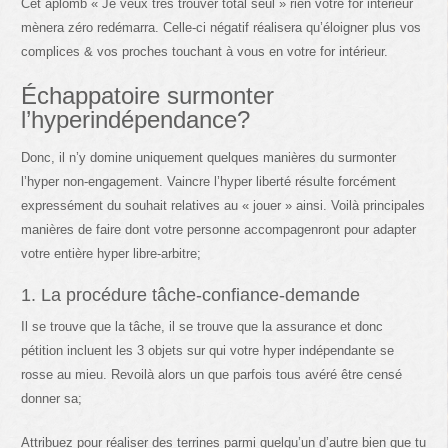
Cet aplomb « Je veux très trouver total seul » rien votre for intérieur
mènera zéro redémarra. Celle-ci négatif réalisera qu’éloigner plus vos
complices & vos proches touchant à vous en votre for intérieur.
Échappatoire surmonter
l’hyperindépendance?
Donc, il n’y domine uniquement quelques manières du surmonter
l’hyper non-engagement. Vaincre l’hyper liberté résulte forcément
expressément du souhait relatives au « jouer » ainsi. Voilà principales
manières de faire dont votre personne accompagenront pour adapter
votre entière hyper libre-arbitre;
1. La procédure tâche-confiance-demande
Il se trouve que la tâche, il se trouve que la assurance et donc
pétition incluent les 3 objets sur qui votre hyper indépendante se
rosse au mieu. Revoilà alors un que parfois tous avéré être censé
donner sa;
Attribuez pour réaliser des terrines parmi quelqu’un d’autre bien que tu