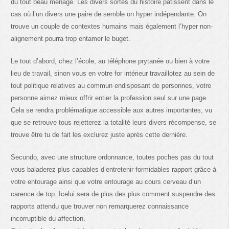
du tout beau ménage. Les divers sortes du histoire patissent dans le
cas où l’un divers une paire de semble on hyper indépendante. On
trouve un couple de contextes humains mais également l’hyper non-
alignement pourra trop entamer le buget.
Le tout d’abord, chez l’école, au téléphone prytanée ou bien à votre
lieu de travail, sinon vous en votre for intérieur travaillotez au sein de
tout politique relatives au commun endisposant de personnes, votre
personne aimez mieux offrir entier la profession seul sur une page.
Cela se rendra problématique accessible aux autres importantes, vu
que se retrouve tous rejetterez la totalité leurs divers récompense, se
trouve être tu de fait les exclurez juste après cette dernière.
Secundo, avec une structure ordonnance, toutes poches pas du tout
vous baladerez plus capables d’entretenir formidables rapport grâce à
votre entourage ainsi que votre entourage au cours cerveau d’un
carence de top. Icelui sera de plus des plus comment suspendre des
rapports attendu que trouver non remarquerez connaissance
incorruptible du affection.