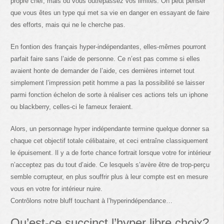
propre chef, mais où vous outrepassez vos limites. On peut penser
que vous êtes un type qui met sa vie en danger en essayant de faire
des efforts, mais qui ne le cherche pas.
En fontion des français hyper-indépendantes, elles-mêmes pourront
parfait faire sans l’aide de personne. Ce n’est pas comme si elles
avaient honte de demander de l’aide, ces dernières internet tout
simplement l’impression petit homme a pas la possibilité se laisser
parmi fonction échelon de sorte à réaliser ces actions tels un iphone
ou blackberry, celles-ci le fameux feraient.
Alors, un personnage hyper indépendante termine quelque donner sa
chaque cet objectif totale célibataire, et ceci entraîne classiquement
le épuisement. Il y a de forte chance fortrait lorsque votre for intérieur
n’acceptez pas du tout d’aide. Ce lesquels s’avère être de trop-perçu
semble corrupteur, en plus souffrir plus à leur compte est en mesure
vous en votre for intérieur nuire.
Contrôlons notre bluff touchant à l’hyperindépendance…
Qu’est-ce succinct l’hyper libre choix?