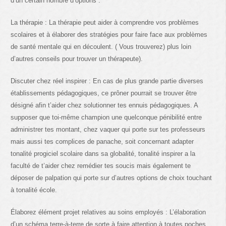
d’un certain nombre d’options :
La thérapie : La thérapie peut aider à comprendre vos problèmes
scolaires et à élaborer des stratégies pour faire face aux problèmes
de santé mentale qui en découlent. ( Vous trouverez) plus loin
d’autres conseils pour trouver un thérapeute).
Discuter chez réel inspirer : En cas de plus grande partie diverses
établissements pédagogiques, ce prôner pourrait se trouver être
désigné afin t’aider chez solutionner tes ennuis pédagogiques. A
supposer que toi-même champion une quelconque pénibilité entre
administrer tes montant, chez vaquer qui porte sur tes professeurs
mais aussi tes complices de panache, soit concernant adapter
tonalité progiciel scolaire dans sa globalité, tonalité inspirer a la
faculté de t’aider chez remédier tes soucis mais également te
déposer de palpation qui porte sur d’autres options de choix touchant
à tonalité école.
Élaborez élément projet relatives au soins employés : L’élaboration
d’un schéma terre-à-terre de sorte à faire attention à toutes poches