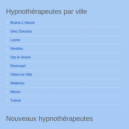
Hypnothérapeutes par ville
Braine-L’Alleud
Grez Doiceau
Lasne
Nivelles
Orp le Grand
Rixensart
Villers-la-Ville
Waterloo
Wavre
Tubize
Nouveaux hypnothérapeutes