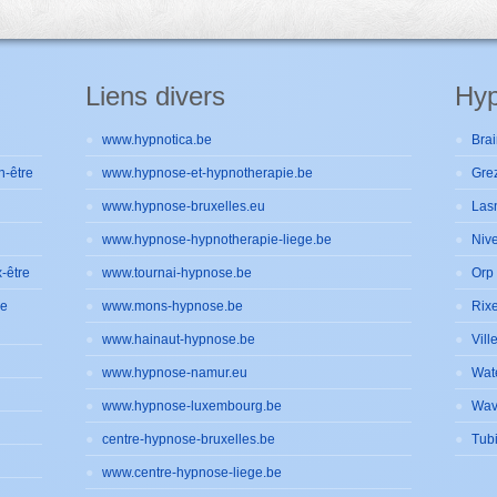
Liens divers
Hyp
www.hypnotica.be
Brai
n-être
www.hypnose-et-hypnotherapie.be
Gre
www.hypnose-bruxelles.eu
Las
www.hypnose-hypnotherapie-liege.be
Nive
-être
www.tournai-hypnose.be
Orp 
de
www.mons-hypnose.be
Rixe
www.hainaut-hypnose.be
Vill
www.hypnose-namur.eu
Wat
www.hypnose-luxembourg.be
Wav
centre-hypnose-bruxelles.be
Tub
www.centre-hypnose-liege.be