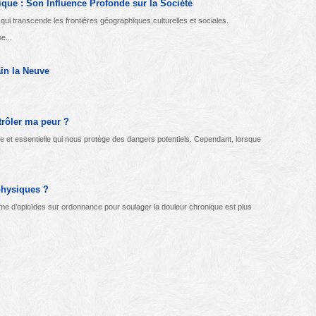
ique : Son Influence Profonde sur la Société
ui transcende les frontières géographiques,culturelles et sociales.
e...
in la Neuve
trôler ma peur ?
le et essentielle qui nous protège des dangers potentiels. Cependant, lorsque
physiques ?
terme d’opioïdes sur ordonnance pour soulager la douleur chronique est plus