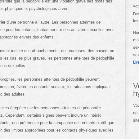
prendre que la pédophilie est une violation grave des droits des
vot
es physiques et psychologiques à vie.
l’é
les
er d’une personne à l’autre. Les personnes atteintes de
nce pour les enfants, fantasmer sur des activités sexuelles avec
Nou
appropriés envers des enfants.
man
sex
uvent inclure des attouchements, des caresses, des baisers ou
sex
 les cas les plus graves, les personnes atteintes de pédophilie
Lir
ons sexuelles.
ropriés, les personnes atteintes de pédophilie peuvent
V
ression, éviter les contacts sociaux, les situations impliquant
h
c des adultes.
Vou
iciles à repérer car les personnes atteintes de pédophilie
dan
ts. Cependant, certains signes peuvent inclure un intérêt
sit
enfants, une préférence pour la compagnie des enfants plutôt que
 des limites appropriées pour les contacts physiques avec les