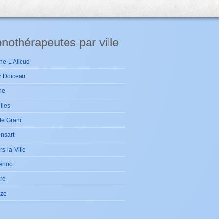
nothérapeutes par ville
ne-L’Alleud
z Doiceau
ne
lles
le Grand
nsart
ers-la-Ville
erloo
re
ize