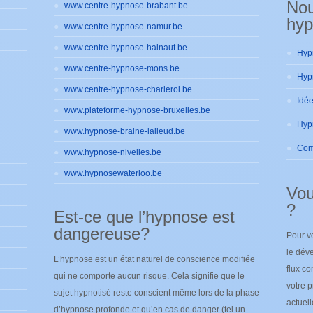
No
www.centre-hypnose-brabant.be
hyp
www.centre-hypnose-namur.be
www.centre-hypnose-hainaut.be
www.centre-hypnose-mons.be
www.centre-hypnose-charleroi.be
www.plateforme-hypnose-bruxelles.be
www.hypnose-braine-lalleud.be
www.hypnose-nivelles.be
www.hypnosewaterloo.be
Vou
?
Est-ce que l’hypnose est
dangereuse?
Pour v
le déve
L’hypnose est un état naturel de conscience modifiée
flux co
qui ne comporte aucun risque. Cela signifie que le
votre p
sujet hypnotisé reste conscient même lors de la phase
actuel
d’hypnose profonde et qu’en cas de danger (tel un