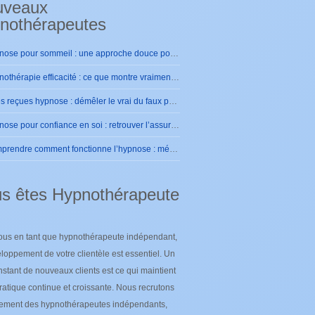
uveaux
nothérapeutes
Hypnose pour sommeil : une approche douce pour retrouver des nuits sereines
Hypnothérapie efficacité : ce que montre vraiment la pratique
Idées reçues hypnose : démêler le vrai du faux pour se rassurer
Hypnose pour confiance en soi : retrouver l’assurance intérieure durablement
Comprendre comment fonctionne l’hypnose : mécanismes et effets sur le cerveau
s êtes Hypnothérapeute
ous en tant que hypnothérapeute indépendant,
loppement de votre clientèle est essentiel. Un
nstant de nouveaux clients est ce qui maintient
ratique continue et croissante. Nous recrutons
lement des hypnothérapeutes indépendants,