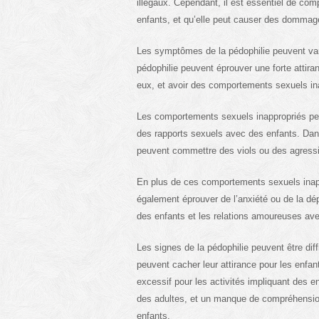
illégaux. Cependant, il est essentiel de com
enfants, et qu’elle peut causer des dommag
Les symptômes de la pédophilie peuvent vari
pédophilie peuvent éprouver une forte attira
eux, et avoir des comportements sexuels in
Les comportements sexuels inappropriés pe
des rapports sexuels avec des enfants. Dans
peuvent commettre des viols ou des agressi
En plus de ces comportements sexuels inapp
également éprouver de l’anxiété ou de la dép
des enfants et les relations amoureuses ave
Les signes de la pédophilie peuvent être diff
peuvent cacher leur attirance pour les enfan
excessif pour les activités impliquant des 
des adultes, et un manque de compréhension
enfants.