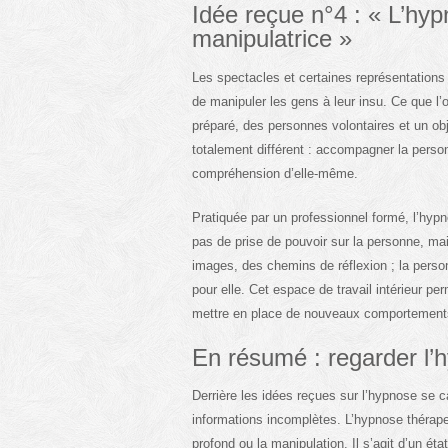
Idée reçue n°4 : « L’hy
manipulatrice »
Les spectacles et certaines représentation
de manipuler les gens à leur insu. Ce que l’
préparé, des personnes volontaires et un obj
totalement différent : accompagner la personn
compréhension d’elle-même.
Pratiquée par un professionnel formé, l’hyp
pas de prise de pouvoir sur la personne, ma
images, des chemins de réflexion ; la pers
pour elle. Cet espace de travail intérieur p
mettre en place de nouveaux comportement
En résumé : regarder l
Derrière les idées reçues sur l’hypnose se
informations incomplètes. L’hypnose thérapeu
profond ou la manipulation. Il s’agit d’un é