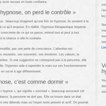
d’y avoir recours en toute confiance.
vot
l’é
hypnose, on perd le contrôle »
les
ue : beaucoup imaginent qu’une fois en hypnose, ils seraient à la
Nou
à ce qu’il propose. En réalité, l’hypnose thérapeutique respecte
man
e consciente de ce qui se passe, entend tout et peut à tout
sex
à la séance si elle le souhaite.
sex
Lir
modifié, pas une perte de conscience. L’attention est
ses ressentis, ses souvenirs, ses émotions. Les valeurs, la
sentes. Si une suggestion ne correspond pas à la personne, elle
V
trôle, l’hypnose aide à reprendre la main sur ses fonctionnements
h
 en soi et à agir différemment.
Vou
pnose, c’est comme dormir »
dan
« hypnos », qui signifie « sommeil », beaucoup associent cet
sit
éance, la personne ne dort pas. Elle se trouve dans un état
tre très détendu mais où l’esprit reste présent et actif. On pourrait