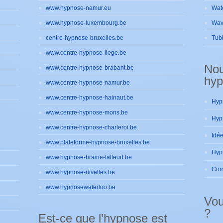
www.hypnose-namur.eu
Wat
www.hypnose-luxembourg.be
Wav
centre-hypnose-bruxelles.be
Tub
www.centre-hypnose-liege.be
No
www.centre-hypnose-brabant.be
hyp
www.centre-hypnose-namur.be
www.centre-hypnose-hainaut.be
www.centre-hypnose-mons.be
www.centre-hypnose-charleroi.be
www.plateforme-hypnose-bruxelles.be
www.hypnose-braine-lalleud.be
www.hypnose-nivelles.be
www.hypnosewaterloo.be
Vou
?
Est-ce que l’hypnose est