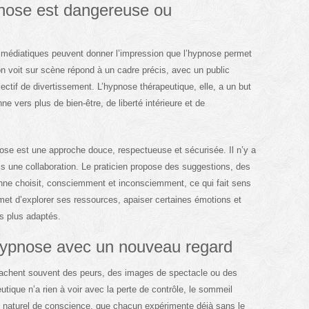
pnose est dangereuse ou
s médiatiques peuvent donner l’impression que l’hypnose permet
on voit sur scène répond à un cadre précis, avec un public
ectif de divertissement. L’hypnose thérapeutique, elle, a un but
e vers plus de bien-être, de liberté intérieure et de
nose est une approche douce, respectueuse et sécurisée. Il n’y a
is une collaboration. Le praticien propose des suggestions, des
onne choisit, consciemment et inconsciemment, ce qui fait sens
ermet d’explorer ses ressources, apaiser certaines émotions et
s plus adaptés.
’hypnose avec un nouveau regard
 cachent souvent des peurs, des images de spectacle ou des
tique n’a rien à voir avec la perte de contrôle, le sommeil
tat naturel de conscience, que chacun expérimente déjà sans le