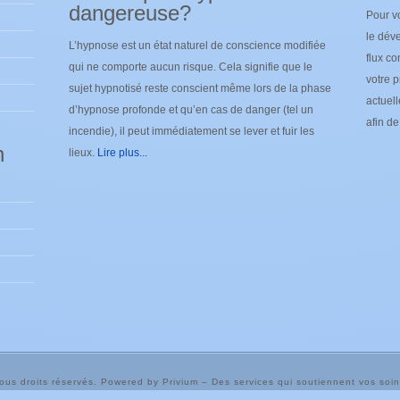
dangereuse?
Pour v
le déve
L’hypnose est un état naturel de conscience modifiée
flux co
qui ne comporte aucun risque. Cela signifie que le
votre p
sujet hypnotisé reste conscient même lors de la phase
actuel
d’hypnose profonde et qu’en cas de danger (tel un
afin d
incendie), il peut immédiatement se lever et fuir les
n
lieux.
Lire plus...
Tous droits réservés. Powered by Privium – Des services qui soutiennent vos so
m – Des services qui soutiennent vos soins. Pour psychologues, psychotherape