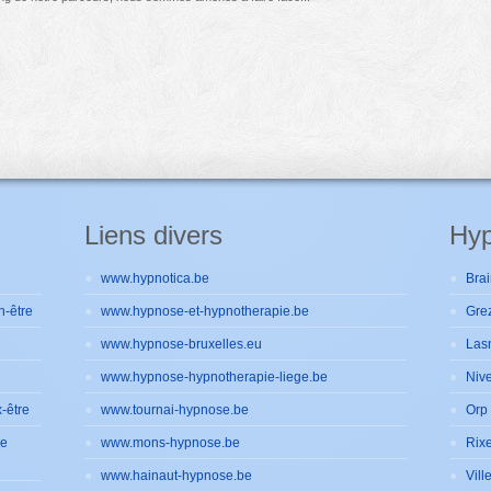
Liens divers
Hyp
www.hypnotica.be
Brai
n-être
www.hypnose-et-hypnotherapie.be
Gre
www.hypnose-bruxelles.eu
Las
www.hypnose-hypnotherapie-liege.be
Nive
-être
www.tournai-hypnose.be
Orp 
de
www.mons-hypnose.be
Rixe
www.hainaut-hypnose.be
Vill