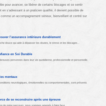
blée pour avancer, se libérer de certains blocages et se sentir
en s’adressant à un praticien qualifié, il devient possible de
 : comme un accompagnement sérieux, bienveillant et centré sur
rouver l’assurance intérieure durablement
he douce qui aide à dépasser les doutes, le stress et les blocages...
fiance en Soi Durable
reuses personnes dans leur vie quotidienne, professionnelle et personnelle.
bles mentaux
 conditions neurologiques, émotionnelles ou comportementales, sont présents
orce de se reconstruire après une épreuve
 long de notre parcours, nous sommes amenés à faire face...