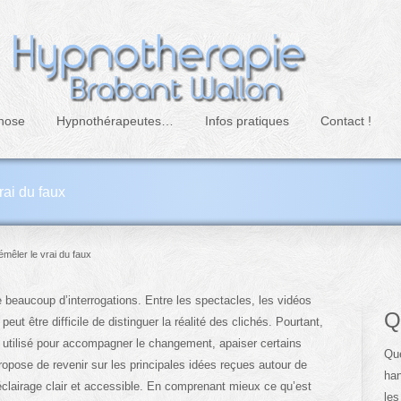
nose
Hypnothérapeutes…
Infos pratiques
Contact !
rai du faux
mêler le vrai du faux
e beaucoup d’interrogations. Entre les spectacles, les vidéos
Q
 peut être difficile de distinguer la réalité des clichés. Pourtant,
, utilisé pour accompagner le changement, apaiser certains
Que
propose de revenir sur les principales idées reçues autour de
han
 éclairage clair et accessible. En comprenant mieux ce qu’est
les