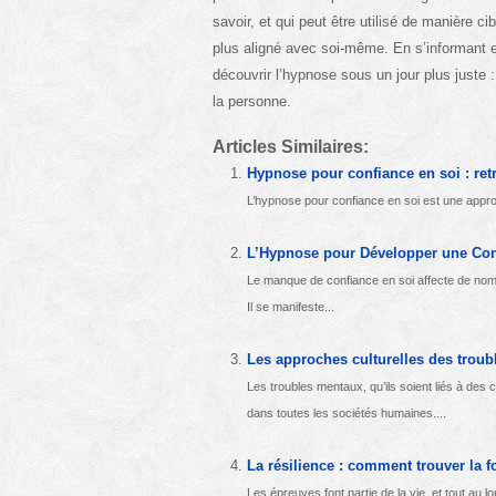
savoir, et qui peut être utilisé de manière ci
plus aligné avec soi-même. En s’informant et 
découvrir l’hypnose sous un jour plus juste
la personne.
Articles Similaires:
Hypnose pour confiance en soi : ret
L’hypnose pour confiance en soi est une approc
L’Hypnose pour Développer une Con
Le manque de confiance en soi affecte de nomb
Il se manifeste...
Les approches culturelles des trou
Les troubles mentaux, qu’ils soient liés à des
dans toutes les sociétés humaines....
La résilience : comment trouver la f
Les épreuves font partie de la vie, et tout au