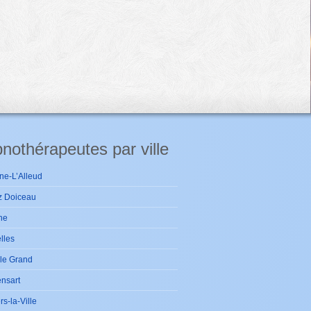
nothérapeutes par ville
ne-L’Alleud
z Doiceau
ne
lles
le Grand
nsart
ers-la-Ville