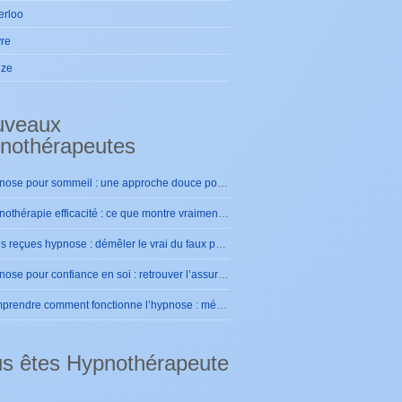
erloo
re
ize
uveaux
nothérapeutes
Hypnose pour sommeil : une approche douce pour retrouver des nuits sereines
Hypnothérapie efficacité : ce que montre vraiment la pratique
Idées reçues hypnose : démêler le vrai du faux pour se rassurer
Hypnose pour confiance en soi : retrouver l’assurance intérieure durablement
Comprendre comment fonctionne l’hypnose : mécanismes et effets sur le cerveau
s êtes Hypnothérapeute