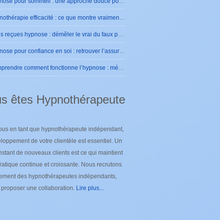
Hypnose pour sommeil : une approche douce pour retrouver des nuits sereines
Hypnothérapie efficacité : ce que montre vraiment la pratique
Idées reçues hypnose : démêler le vrai du faux pour se rassurer
Hypnose pour confiance en soi : retrouver l’assurance intérieure durablement
Comprendre comment fonctionne l’hypnose : mécanismes et effets sur le cerveau
s êtes Hypnothérapeute
ous en tant que hypnothérapeute indépendant,
loppement de votre clientèle est essentiel. Un
nstant de nouveaux clients est ce qui maintient
ratique continue et croissante. Nous recrutons
lement des hypnothérapeutes indépendants,
e proposer une collaboration.
Lire plus...