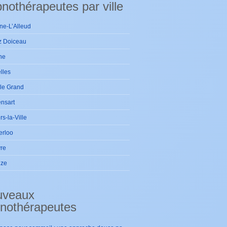
nothérapeutes par ville
ne-L’Alleud
z Doiceau
ne
lles
le Grand
nsart
ers-la-Ville
erloo
re
ize
uveaux
nothérapeutes