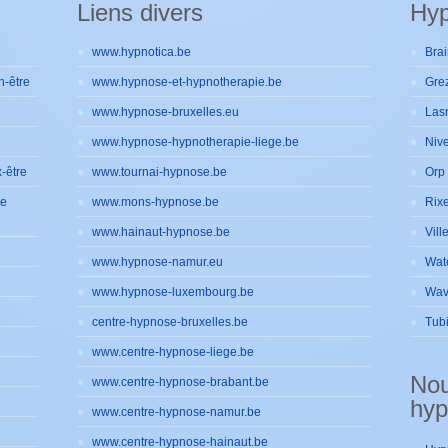
Liens divers
Hyp
www.hypnotica.be
Brai
n-être
www.hypnose-et-hypnotherapie.be
Gre
www.hypnose-bruxelles.eu
Las
www.hypnose-hypnotherapie-liege.be
Nive
-être
www.tournai-hypnose.be
Orp 
de
www.mons-hypnose.be
Rixe
www.hainaut-hypnose.be
Vill
www.hypnose-namur.eu
Wat
www.hypnose-luxembourg.be
Wav
centre-hypnose-bruxelles.be
Tub
www.centre-hypnose-liege.be
No
www.centre-hypnose-brabant.be
hyp
www.centre-hypnose-namur.be
www.centre-hypnose-hainaut.be