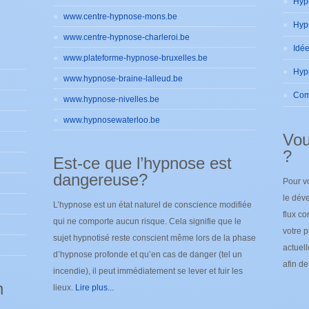
www.centre-hypnose-mons.be
www.centre-hypnose-charleroi.be
www.plateforme-hypnose-bruxelles.be
www.hypnose-braine-lalleud.be
www.hypnose-nivelles.be
www.hypnosewaterloo.be
Vou
?
Est-ce que l’hypnose est
dangereuse?
Pour v
le déve
L’hypnose est un état naturel de conscience modifiée
flux co
qui ne comporte aucun risque. Cela signifie que le
votre p
sujet hypnotisé reste conscient même lors de la phase
actuel
d’hypnose profonde et qu’en cas de danger (tel un
afin d
incendie), il peut immédiatement se lever et fuir les
n
lieux.
Lire plus...