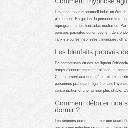
Comment l’hypnose agit-
L’hypnose pour le sommeil induit un état de 
pleinement. En guidant la personne vers une 
reprogrammer les habitudes nocturnes. Par 
pensées parasites qui empêchent de s’endo
l’anxiété ou les insomnies chroniques, offra
Les bienfaits prouvés de
De nombreuses études soulignent l’efficacité
temps d’endormissement, allonge les phases
Contrairement aux somnifères, elle n’entraîn
personnes pratiquant régulièrement l’hypnos
concentration et une humeur plus stable. C’e
Comment débuter une s
dormir ?
Les séances commencent par une anamnèse po
ensuite une induction progressive : respirat