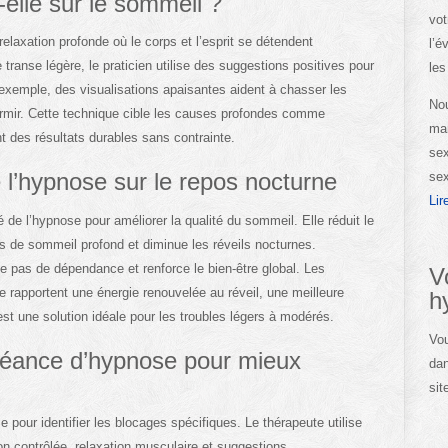
elle sur le sommeil ?
vot
relaxation profonde où le corps et l’esprit se détendent
l’é
transe légère, le praticien utilise des suggestions positives pour
les
exemple, des visualisations apaisantes aident à chasser les
Nou
rmir. Cette technique cible les causes profondes comme
man
nt des résultats durables sans contrainte.
sex
 l’hypnose sur le repos nocturne
sex
Lir
 de l’hypnose pour améliorer la qualité du sommeil. Elle réduit le
 de sommeil profond et diminue les réveils nocturnes.
e pas de dépendance et renforce le bien-être global. Les
V
e rapportent une énergie renouvelée au réveil, une meilleure
h
st une solution idéale pour les troubles légers à modérés.
Vou
éance d’hypnose pour mieux
dan
sit
ur identifier les blocages spécifiques. Le thérapeute utilise
ion contrôlée, relaxation musculaire et suggestions