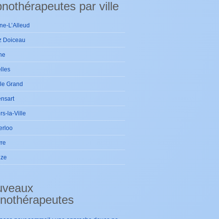
nothérapeutes par ville
ne-L’Alleud
z Doiceau
ne
lles
le Grand
nsart
ers-la-Ville
erloo
re
ize
uveaux
nothérapeutes