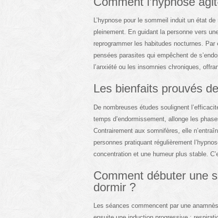
Comment l’hypnose agit-
L’hypnose pour le sommeil induit un état de 
pleinement. En guidant la personne vers une 
reprogrammer les habitudes nocturnes. Par 
pensées parasites qui empêchent de s’endo
l’anxiété ou les insomnies chroniques, offra
Les bienfaits prouvés de
De nombreuses études soulignent l’efficacité
temps d’endormissement, allonge les phases
Contrairement aux somnifères, elle n’entraîn
personnes pratiquant régulièrement l’hypnos
concentration et une humeur plus stable. C’e
Comment débuter une s
dormir ?
Les séances commencent par une anamnèse po
ensuite une induction progressive : respirat