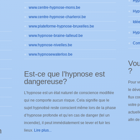
www.centre-hypnose-mons.be
www.centre-hypnose-charleroi.be
www.plateforme-hypnose-bruxelles.be
www.hypnose-braine-lalleud.be
www.hypnose-nivelles.be
www.hypnosewaterloo.be
Vou
?
Est-ce que l’hypnose est
dangereuse?
Pour v
le déve
L’hypnose est un état naturel de conscience modifiée
flux co
qui ne comporte aucun risque. Cela signifie que le
votre p
sujet hypnotisé reste conscient même lors de la phase
actuel
d’hypnose profonde et qu’en cas de danger (tel un
afin d
incendie), il peut immédiatement se lever et fuir les
n
lieux.
Lire plus...