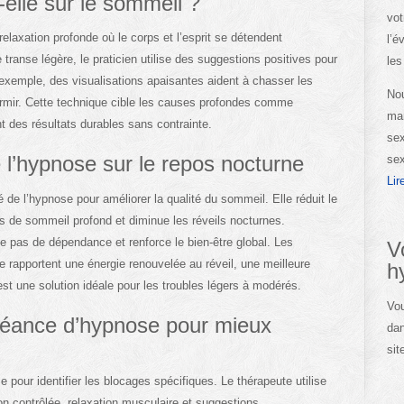
elle sur le sommeil ?
vot
relaxation profonde où le corps et l’esprit se détendent
l’é
transe légère, le praticien utilise des suggestions positives pour
les
exemple, des visualisations apaisantes aident à chasser les
Nou
rmir. Cette technique cible les causes profondes comme
man
nt des résultats durables sans contrainte.
sex
 l’hypnose sur le repos nocturne
sex
Lir
 de l’hypnose pour améliorer la qualité du sommeil. Elle réduit le
 de sommeil profond et diminue les réveils nocturnes.
e pas de dépendance et renforce le bien-être global. Les
V
e rapportent une énergie renouvelée au réveil, une meilleure
h
st une solution idéale pour les troubles légers à modérés.
Vou
éance d’hypnose pour mieux
dan
sit
ur identifier les blocages spécifiques. Le thérapeute utilise
ion contrôlée, relaxation musculaire et suggestions