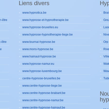
Liens divers
Hyp
www.hypnotica.be
Brai
n-être
www.hypnose-et-hypnotherapie.be
Gre
www.hypnose-bruxelles.eu
Las
www.hypnose-hypnotherapie-liege.be
Nive
-être
www.tournai-hypnose.be
Orp 
de
www.mons-hypnose.be
Rixe
www.hainaut-hypnose.be
Vill
www.hypnose-namur.eu
Wat
www.hypnose-luxembourg.be
Wav
centre-hypnose-bruxelles.be
Tub
www.centre-hypnose-liege.be
No
www.centre-hypnose-brabant.be
hyp
www.centre-hypnose-namur.be
www.centre-hypnose-hainaut.be