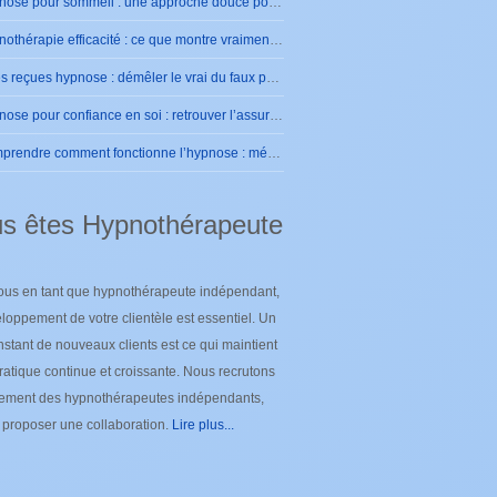
Hypnose pour sommeil : une approche douce pour retrouver des nuits sereines
Hypnothérapie efficacité : ce que montre vraiment la pratique
Idées reçues hypnose : démêler le vrai du faux pour se rassurer
Hypnose pour confiance en soi : retrouver l’assurance intérieure durablement
Comprendre comment fonctionne l’hypnose : mécanismes et effets sur le cerveau
s êtes Hypnothérapeute
ous en tant que hypnothérapeute indépendant,
loppement de votre clientèle est essentiel. Un
nstant de nouveaux clients est ce qui maintient
ratique continue et croissante. Nous recrutons
lement des hypnothérapeutes indépendants,
e proposer une collaboration.
Lire plus...