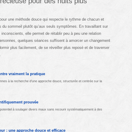
récieuse pour des nuits plus
r pour une méthode douce qui respecte le rythme de chacun et
s du sommeil plutôt qu’aux seuls symptômes. En travaillant sur
inconscients, elle permet de rétablir peu à peu une relation
personnes, quelques séances suffisent à amorcer un changement
endormir plus facilement, de se réveiller plus reposé et de traverser
.
ntre vraiment la pratique
onnes à la recherche d’une approche douce, structurée et centrée sur la
entifiquement prouvée
n potentiel à soulager divers maux sans recourir systématiquement à des
ur : une approche douce et efficace