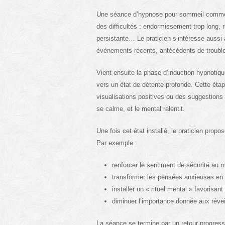
Une séance d’hypnose pour sommeil commen
des difficultés : endormissement trop long, 
persistante… Le praticien s’intéresse aussi 
événements récents, antécédents de troubl
Vient ensuite la phase d’induction hypnotiqu
vers un état de détente profonde. Cette éta
visualisations positives ou des suggestions
se calme, et le mental ralentit.
Une fois cet état installé, le praticien prop
Par exemple :
renforcer le sentiment de sécurité au
transformer les pensées anxieuses en
installer un « rituel mental » favorisa
diminuer l’importance donnée aux révei
La séance se termine par un retour progressi