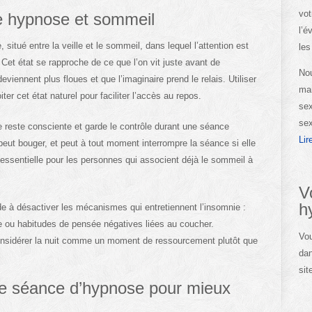
vot
e hypnose et sommeil
l’é
situé entre la veille et le sommeil, dans lequel l’attention est
les
Cet état se rapproche de ce que l’on vit juste avant de
Nou
viennent plus floues et que l’imaginaire prend le relais. Utiliser
man
er cet état naturel pour faciliter l’accès au repos.
sex
sex
 reste consciente et garde le contrôle durant une séance
Lir
 peut bouger, et peut à tout moment interrompre la séance si elle
 essentielle pour les personnes qui associent déjà le sommeil à
V
h
aide à désactiver les mécanismes qui entretiennent l’insomnie :
e ou habitudes de pensée négatives liées au coucher.
Vou
onsidérer la nuit comme un moment de ressourcement plutôt que
dan
sit
e séance d’hypnose pour mieux