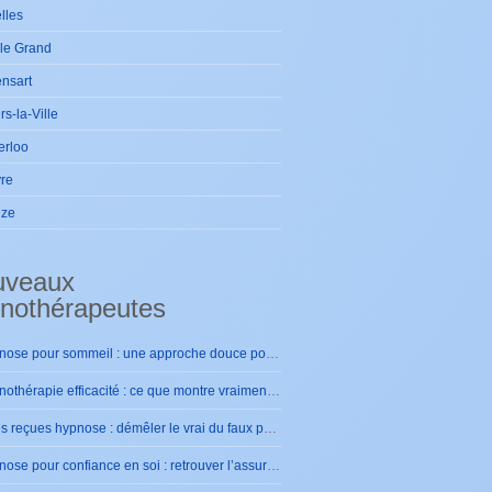
lles
le Grand
nsart
ers-la-Ville
erloo
re
ize
uveaux
nothérapeutes
Hypnose pour sommeil : une approche douce pour retrouver des nuits sereines
Hypnothérapie efficacité : ce que montre vraiment la pratique
Idées reçues hypnose : démêler le vrai du faux pour se rassurer
Hypnose pour confiance en soi : retrouver l’assurance intérieure durablement