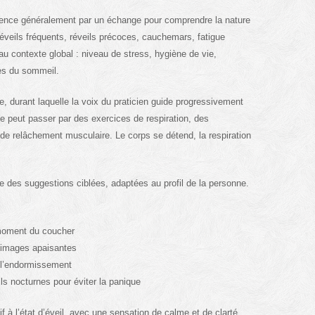
ce généralement par un échange pour comprendre la nature
réveils fréquents, réveils précoces, cauchemars, fatigue
au contexte global : niveau de stress, hygiène de vie,
es du sommeil.
e, durant laquelle la voix du praticien guide progressivement
pe peut passer par des exercices de respiration, des
 de relâchement musculaire. Le corps se détend, la respiration
ose des suggestions ciblées, adaptées au profil de la personne.
 moment du coucher
 images apaisantes
nt l’endormissement
ls nocturnes pour éviter la panique
f à l’état d’éveil, avec une sensation de calme et de clarté.