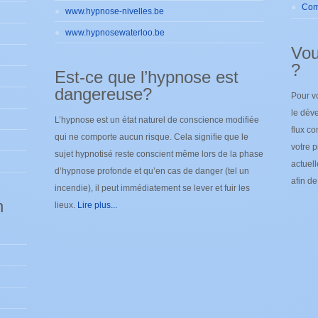
www.hypnose-nivelles.be
www.hypnosewaterloo.be
Vou
?
Est-ce que l’hypnose est
dangereuse?
Pour v
le déve
L’hypnose est un état naturel de conscience modifiée
flux co
qui ne comporte aucun risque. Cela signifie que le
votre p
sujet hypnotisé reste conscient même lors de la phase
actuel
d’hypnose profonde et qu’en cas de danger (tel un
afin d
incendie), il peut immédiatement se lever et fuir les
n
lieux.
Lire plus...