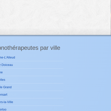
nothérapeutes par ville
ne-L’Alleud
z Doiceau
ne
lles
le Grand
nsart
ers-la-Ville
erloo