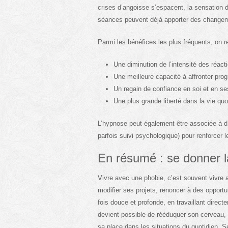
crises d’angoisse s’espacent, la sensation d
séances peuvent déjà apporter des changeme
Parmi les bénéfices les plus fréquents, on r
Une diminution de l’intensité des réact
Une meilleure capacité à affronter pro
Un regain de confiance en soi et en se
Une plus grande liberté dans la vie qu
L’hypnose peut également être associée à d’a
parfois suivi psychologique) pour renforcer l
En résumé : se donner la
Vivre avec une phobie, c’est souvent vivre a
modifier ses projets, renoncer à des opport
fois douce et profonde, en travaillant direct
devient possible de rééduquer son cerveau, d
sa place dans les situations du quotidien. S