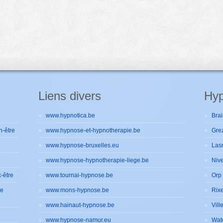
Liens divers
Hyp
www.hypnotica.be
Brai
n-être
www.hypnose-et-hypnotherapie.be
Gre
www.hypnose-bruxelles.eu
Las
www.hypnose-hypnotherapie-liege.be
Nive
-être
www.tournai-hypnose.be
Orp 
de
www.mons-hypnose.be
Rixe
www.hainaut-hypnose.be
Vill
www.hypnose-namur.eu
Wat