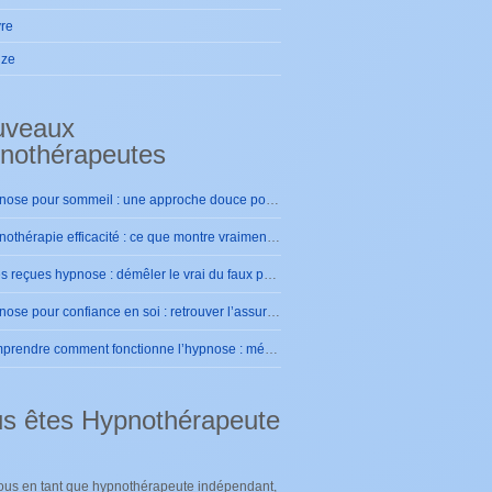
re
ize
uveaux
nothérapeutes
Hypnose pour sommeil : une approche douce pour retrouver des nuits sereines
Hypnothérapie efficacité : ce que montre vraiment la pratique
Idées reçues hypnose : démêler le vrai du faux pour se rassurer
Hypnose pour confiance en soi : retrouver l’assurance intérieure durablement
Comprendre comment fonctionne l’hypnose : mécanismes et effets sur le cerveau
s êtes Hypnothérapeute
ous en tant que hypnothérapeute indépendant,