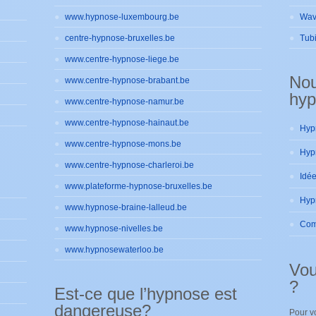
www.hypnose-luxembourg.be
Wav
centre-hypnose-bruxelles.be
Tub
www.centre-hypnose-liege.be
No
www.centre-hypnose-brabant.be
hyp
www.centre-hypnose-namur.be
www.centre-hypnose-hainaut.be
www.centre-hypnose-mons.be
www.centre-hypnose-charleroi.be
www.plateforme-hypnose-bruxelles.be
www.hypnose-braine-lalleud.be
www.hypnose-nivelles.be
www.hypnosewaterloo.be
Vou
?
Est-ce que l’hypnose est
dangereuse?
Pour v