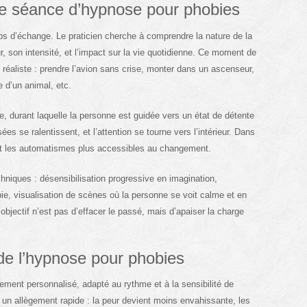
e séance d’hypnose pour phobies
 d’échange. Le praticien cherche à comprendre la nature de la
r, son intensité, et l’impact sur la vie quotidienne. Ce moment de
et réaliste : prendre l’avion sans crise, monter dans un ascenseur,
e d’un animal, etc.
e, durant laquelle la personne est guidée vers un état de détente
es se ralentissent, et l’attention se tourne vers l’intérieur. Dans
e et les automatismes plus accessibles au changement.
echniques : désensibilisation progressive en imagination,
bie, visualisation de scènes où la personne se voit calme et en
objectif n’est pas d’effacer le passé, mais d’apaiser la charge
de l’hypnose pour phobies
ment personnalisé, adapté au rythme et à la sensibilité de
n allègement rapide : la peur devient moins envahissante, les