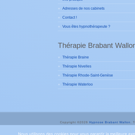
Adresses de nos cabinets
Contact !
Vous êtes hypnothérapeute ?
Thérapie Brabant Wallo
Thérapie Braine
Thérapie Nivelles
Thérapie Rhode-Saint-Genèse
Thérapie Waterloo
Copyright ©
2026
Hypnose Brabant Wallon
. 
hypnotherapeutes.
Priviu
Nous utilisons des cookies pour vous garantir la meilleure exp