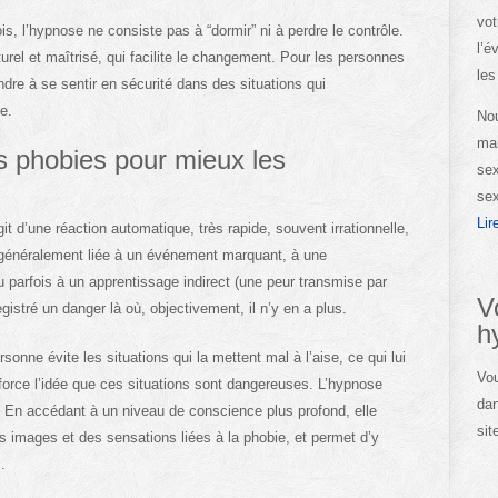
vot
ois, l’hypnose ne consiste pas à “dormir” ni à perdre le contrôle.
l’é
turel et maîtrisé, qui facilite le changement. Pour les personnes
les
dre à se sentir en sécurité dans des situations qui
e.
Nou
man
s phobies pour mieux les
sex
sex
Lir
it d’une réaction automatique, très rapide, souvent irrationnelle,
t généralement liée à un événement marquant, à une
parfois à un apprentissage indirect (une peur transmise par
V
istré un danger là où, objectivement, il n’y en a plus.
h
ersonne évite les situations qui la mettent mal à l’aise, ce qui lui
Vou
orce l’idée que ces situations sont dangereuses. L’hypnose
dan
x. En accédant à un niveau de conscience plus profond, elle
sit
es images et des sensations liées à la phobie, et permet d’y
.