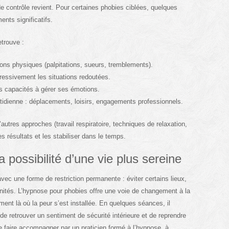
e contrôle revient. Pour certaines phobies ciblées, quelques
nts significatifs.
etrouve :
ions physiques (palpitations, sueurs, tremblements).
gressivement les situations redoutées.
s capacités à gérer ses émotions.
otidienne : déplacements, loisirs, engagements professionnels.
utres approches (travail respiratoire, techniques de relaxation,
es résultats et les stabiliser dans le temps.
 possibilité d’une vie plus sereine
vec une forme de restriction permanente : éviter certains lieux,
unités. L’hypnose pour phobies offre une voie de changement à la
ement là où la peur s’est installée. En quelques séances, il
e retrouver un sentiment de sécurité intérieure et de reprendre
e faire accompagner par un praticien formé à l’hypnose, à