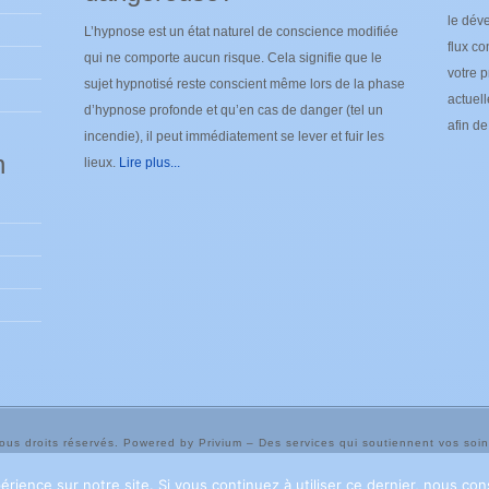
le déve
L’hypnose est un état naturel de conscience modifiée
flux co
qui ne comporte aucun risque. Cela signifie que le
votre p
sujet hypnotisé reste conscient même lors de la phase
actuel
d’hypnose profonde et qu’en cas de danger (tel un
afin d
incendie), il peut immédiatement se lever et fuir les
n
lieux.
Lire plus...
Tous droits réservés. Powered by Privium – Des services qui soutiennent vos so
m – Des services qui soutiennent vos soins. Pour psychologues, psychotherape
érience sur notre site. Si vous continuez à utiliser ce dernier, nous co