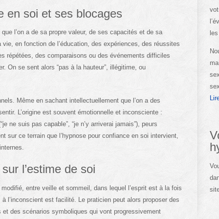
vot
 en soi et ses blocages
l’é
 que l’on a de sa propre valeur, de ses capacités et de sa
les
 la vie, en fonction de l’éducation, des expériences, des réussites
Nou
es répétées, des comparaisons ou des événements difficiles
man
r. On se sent alors “pas à la hauteur”, illégitime, ou
sex
sex
Lir
nels. Même en sachant intellectuellement que l’on a des
ssentir. L’origine est souvent émotionnelle et inconsciente :
e ne suis pas capable”, “je n’y arriverai jamais”), peurs
V
t sur ce terrain que l’hypnose pour confiance en soi intervient,
h
nternes.
Vou
sur l’estime de soi
dan
odifié, entre veille et sommeil, dans lequel l’esprit est à la fois
sit
à l’inconscient est facilité. Le praticien peut alors proposer des
 et des scénarios symboliques qui vont progressivement