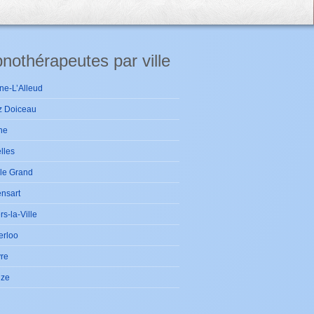
nothérapeutes par ville
ne-L’Alleud
z Doiceau
ne
lles
le Grand
nsart
ers-la-Ville
erloo
re
ize