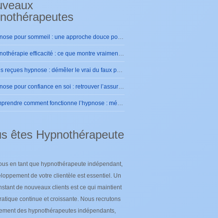
uveaux
nothérapeutes
Hypnose pour sommeil : une approche douce pour retrouver des nuits sereines
Hypnothérapie efficacité : ce que montre vraiment la pratique
Idées reçues hypnose : démêler le vrai du faux pour se rassurer
Hypnose pour confiance en soi : retrouver l’assurance intérieure durablement
Comprendre comment fonctionne l’hypnose : mécanismes et effets sur le cerveau
s êtes Hypnothérapeute
ous en tant que hypnothérapeute indépendant,
loppement de votre clientèle est essentiel. Un
nstant de nouveaux clients est ce qui maintient
ratique continue et croissante. Nous recrutons
lement des hypnothérapeutes indépendants,