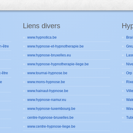
Liens divers
Hyp
www.hypnotica.be
Brai
n-être
www.hypnose-et-hypnotherapie.be
Gre
www.hypnose-bruxelles.eu
Las
www.hypnose-hypnotherapie-liege.be
Nive
-être
www.tournai-hypnose.be
Orp 
de
www.mons-hypnose.be
Rixe
www.hainaut-hypnose.be
Vill
www.hypnose-namur.eu
Wat
www.hypnose-luxembourg.be
Wav
centre-hypnose-bruxelles.be
Tub
www.centre-hypnose-liege.be