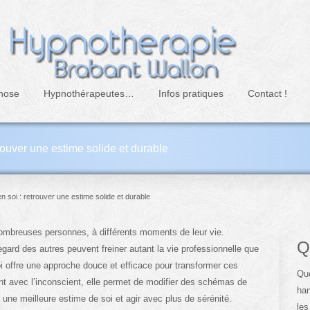
nose
Hypnothérapeutes…
Infos pratiques
Contact !
rouver une estime solide et durable
 soi : retrouver une estime solide et durable
ombreuses personnes, à différents moments de leur vie.
Q
egard des autres peuvent freiner autant la vie professionnelle que
i offre une approche douce et efficace pour transformer ces
Que
ent avec l’inconscient, elle permet de modifier des schémas de
han
une meilleure estime de soi et agir avec plus de sérénité.
les