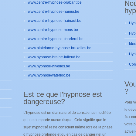
No
www.centre-hypnose-brabant.be
hyp
www.centre-hypnose-namur.be
www.centre-hypnose-hainaut.be
www.centre-hypnose-mons.be
www.centre-hypnose-charleroi.be
www.plateforme-hypnose-bruxelles.be
www.hypnose-braine-lalleud.be
www.hypnose-nivelles.be
www.hypnosewaterloo.be
Vou
?
Est-ce que l’hypnose est
dangereuse?
Pour v
le déve
L’hypnose est un état naturel de conscience modifiée
flux co
qui ne comporte aucun risque. Cela signifie que le
votre p
sujet hypnotisé reste conscient même lors de la phase
actuel
d’hypnose profonde et qu’en cas de danger (tel un