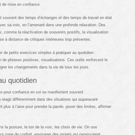
et de mise en confiance.
 souvent des temps d’échanges et des temps de travail en état
avec sa voix, en l’amenant dans une profonde relaxation. Des
s, comme la réactivation de souvenirs positifs, la visualisation
se à distance de critiques intérieures trop présentes.
r de petits exercices simples à pratiquer au quotidien :
n de phrases positives, visualisations. Ces outils renforcent le
tégrer les changements dans la vie de tous les jours.
au quotidien
 pour confiance en soi se manifestent souvent
 réagir différemment dans des situations qui auparavant
 plus à l’aise pour prendre la parole, poser des limites, affirmer
s la posture, le ton de la voix, les choix de vie. On ose
 sa zone de confort, envisager des projets qui paraissaient