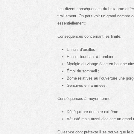
Les divers conséquences du bruxisme différe
tiraillement. On peut voir un grand nombre
essentiellement:
Conséquences concernant les limite:
Ennuis d’oreilles ;
Ennuis touchant à trombine ;
Myalgie du visage (vice en bouche ains
Émoi du sommeil ;
Borne relatives au l’ouverture une gorg
Gencives enflammées.
Conséquences à moyen terme:
Déséquilibre dentaire extrême ;
Vétusté mais aussi diaclase un grand
Qu’est-ce dont prétexte il se trouve que le 