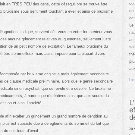
com
Huit en TRÈS PEU des gens, cette déséquilibre se trouve être
con
ux bruxisme sous sentiment touchant à éveil et ainsi ce bruxisme
act
Le 
désgnation l’indique, survient dès vous en votre for intérieur vous
nat
ispose aucune grincement relatives au quenottes, seulement juste
acc
tion de un petit nombre de excitation. Le fameux bruxisme du
sol
é être sommeilleux mais aussi impose pour la plupart divers
thé
plu
aux
écomposée par bruxisme originelle mais également secondaire.
Lir
pas de clause médicale préliminaire, alors que le genre secondaire
médicale sinon psychiatrique se révèle être dévoile. Ce bruxisme
médicaments, à narcotique récréatives ainsi que aux soucis du
L
ession et ainsi l’anxiété.
e
d
le afin exalter un grincement un grand nombre de dentition au
i plus est subsisté due à dérèglements du sommeil du fait que
Si 
s de ces tours d’éveil.