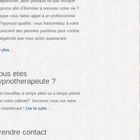
dépression, alors pourquoi ne pas essayer
ypnose afin d’illuminer à nouveau votre vie ?
sque vous faites appel à un professionnel
l’hypnose qualifié, vous transmettez à votre
onscient des pensées positives pour contrer
négativité que vous aviez auparavant.
e plus…
ous etes
ypnotherapeute ?
s travaillez à temps plein ou à temps partiel
s votre cabinet? Inscrivez vous sur notre
e maintenant !
Lire la suite ...
rendre contact