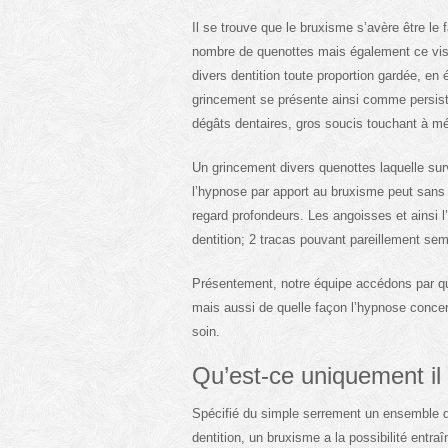
Il se trouve que le bruxisme s’avère être le
nombre de quenottes mais également ce viss
divers dentition toute proportion gardée, en
grincement se présente ainsi comme persistan
dégâts dentaires, gros soucis touchant à mém
Un grincement divers quenottes laquelle surv
l’hypnose par apport au bruxisme peut sans 
regard profondeurs. Les angoisses et ainsi l
dentition; 2 tracas pouvant pareillement sem
Présentement, notre équipe accédons par q
mais aussi de quelle façon l’hypnose concern
soin.
Qu’est-ce uniquement il
Spécifié du simple serrement un ensemble
dentition, un bruxisme a la possibilité ent