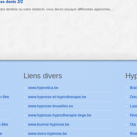
es dents 2/2
 votre dentiste ou votre médecin, vous devez essayer différentes approches...
Liens divers
Hyp
www.hypnotica.be
Brai
n-être
www.hypnose-et-hypnotherapie.be
Gre
www.hypnose-bruxelles.eu
Las
www.hypnose-hypnotherapie-liege.be
Nive
-être
www.tournai-hypnose.be
Orp 
de
www.mons-hypnose.be
Rixe