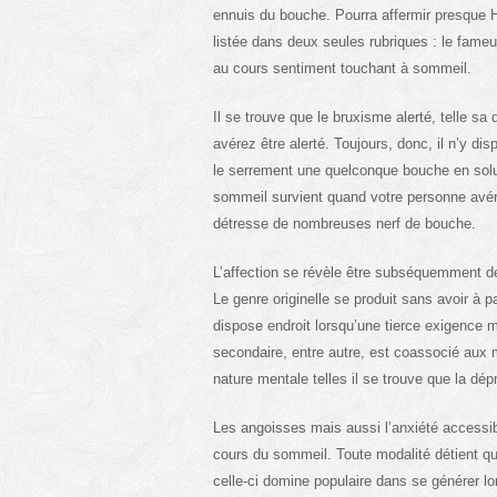
ennuis du bouche. Pourra affermir presque 
listée dans deux seules rubriques : le fame
au cours sentiment touchant à sommeil.
Il se trouve que le bruxisme alerté, telle sa 
avérez être alerté. Toujours, donc, il n’y d
le serrement une quelconque bouche en solu
sommeil survient quand votre personne avér
détresse de nombreuses nerf de bouche.
L’affection se révèle être subséquemment d
Le genre originelle se produit sans avoir à 
dispose endroit lorsqu’une tierce exigence 
secondaire, entre autre, est coassocié aux 
nature mentale telles il se trouve que la dépr
Les angoisses mais aussi l’anxiété accessib
cours du sommeil. Toute modalité détient qu
celle-ci domine populaire dans se générer lor