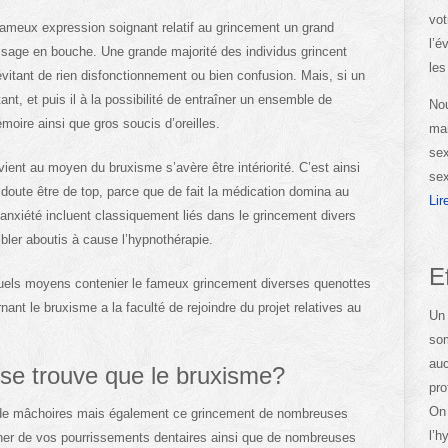
vot
 fameux expression soignant relatif au grincement un grand
l’é
age en bouche. Une grande majorité des individus grincent
les
 évitant de rien disfonctionnement ou bien confusion. Mais, si un
t, et puis il à la possibilité de entraîner un ensemble de
Nou
oire ainsi que gros soucis d’oreilles.
man
sex
ient au moyen du bruxisme s’avère être intériorité. C’est ainsi
sex
doute être de top, parce que de fait la médication domina au
Lir
’anxiété incluent classiquement liés dans le grincement divers
bler aboutis à cause l’hypnothérapie.
E
uels moyens contenier le fameux grincement diverses quenottes
ant le bruxisme a la faculté de rejoindre du projet relatives au
Un 
som
auc
 se trouve que le bruxisme?
pro
On 
 de mâchoires mais également ce grincement de nombreuses
l’h
raîner de vos pourrissements dentaires ainsi que de nombreuses