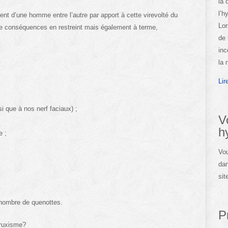
la 
l’h
nt d’une homme entre l’autre par apport à cette virevolté du
Lor
 de conséquences en restreint mais également à terme,
de 
inc
la 
Lir
i que à nos nerf faciaux) ;
V
h
e ;
Vou
dan
sit
 nombre de quenottes.
P
bruxisme?