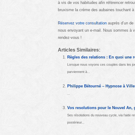
à vis de vos habitudes afin référencer retr
bruxisme la crème des aubaines touchant 
Réservez votre consultation
auprès d’un de 
nous envoyant un e-mail. Nous sommes à vot
rendez-vous !
Articles Similaires:
Règles des relations : En quoi une r
Lorsque nous voyons ces couples dans les jo
parviennent à...
Philippe Bétourné – Hypnose à Viller
...
Vos resolutions pour le Nouvel An, 
Ses résolutions du nouveau cycle, via l’aide rel
postérieur...