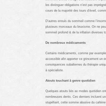
les distinguer obligations n’est pas imprég
cours de la majorité des tours d’éveil, comm
D’autres ennuis du sommeil comme l’insomni
plusieurs morceaux du bruxisme. On ne peut d
sommeil profond & de la inflation diverses to
De nombreux médicaments
Certains médicaments, comme par exemple 
accessible afin apporter ce grincement un 
conséquences subalternes du thérapie unique
à spécialiste.
Atouts touchant à genre quotidien
Quelques atouts liés ax modes quotidien ont
nombreuses dents. Ces derniers incluent une 
stupéfiant, cette somme abusive du caféine