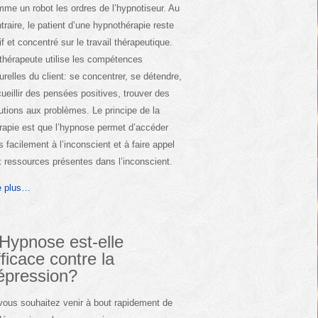
me un robot les ordres de l’hypnotiseur. Au
traire, le patient d’une hypnothérapie reste
if et concentré sur le travail thérapeutique.
thérapeute utilise les compétences
urelles du client: se concentrer, se détendre,
ueillir des pensées positives, trouver des
utions aux problèmes. Le principe de la
rapie est que l’hypnose permet d’accéder
s facilement à l’inconscient et à faire appel
 ressources présentes dans l’inconscient.
e plus…
’Hypnose est-elle
fficace contre la
épression?
vous souhaitez venir à bout rapidement de