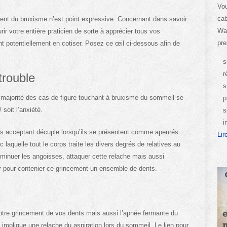
Vou
cab
ment du bruxisme n’est point expressive. Concernant dans savoir
Wa
urir votre entière praticien de sorte à apprécier tous vos
pre
t potentiellement en cotiser. Posez ce œil ci-dessous afin de
s
r
trouble
s
majorité des cas de figure touchant à bruxisme du sommeil se
p
 soit l’anxiété.
s
i
es acceptant décuple lorsqu’ils se présentent comme apeurés.
Lir
 laquelle tout le corps traite les divers degrés de relatives au
 Diminuer les angoisses, attaquer cette relache mais aussi
er pour contenier ce grincement un ensemble de dents.
 notre grincement de vos dents mais aussi l’apnée fermante du
l implique une relache du aspiration lors du sommeil. Le lien pour