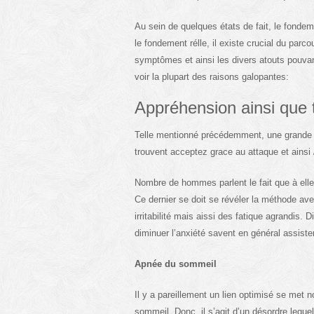
Au sein de quelques états de fait, le fonde
le fondement rélle, il existe crucial du parco
symptômes et ainsi les divers atouts pouvan
voir la plupart des raisons galopantes:
Appréhension ainsi que 
Telle mentionné précédemment, une grande 
trouvent acceptez grace au attaque et ainsi /
Nombre de hommes parlent le fait que à ell
Ce dernier se doit se révéler la méthode avec
irritabilité mais aissi des fatique agrandis.
diminuer l’anxiété savent en général assist
Apnée du sommeil
Il y a pareillement un lien optimisé se met
sommeil. Donc, il s’agit d’un désordre leque