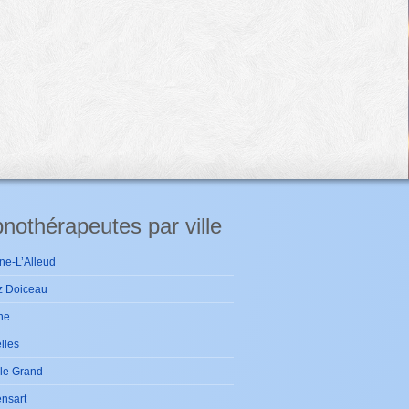
nothérapeutes par ville
ne-L’Alleud
z Doiceau
ne
lles
le Grand
nsart